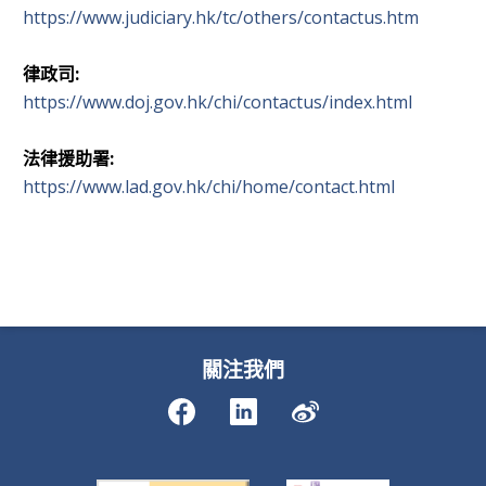
https://www.judiciary.hk/tc/others/contactus.htm
律政司:
https://www.doj.gov.hk/chi/contactus/index.html
法律援助署:
https://www.lad.gov.hk/chi/home/contact.html
關注我們