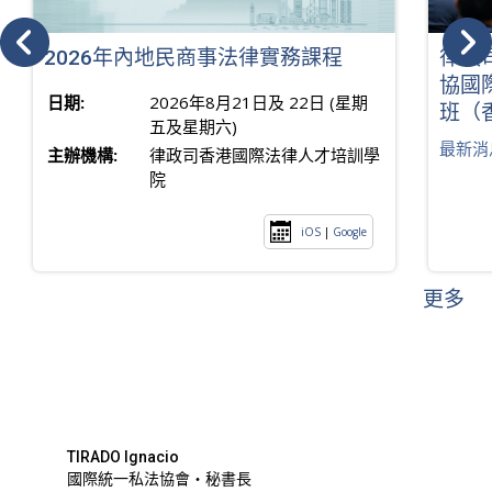
2026年內地民商事法律實務課程
律政
協國
日期:
2026年8月21日及 22日 (星期
班（
五及星期六)
最新消
主辦機構:
律政司香港國際法律人才培訓學
院
iOS
|
Google
更多
TIRADO Ignacio
國際統一私法協會・秘書長