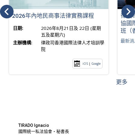
2026年內地民商事法律實務課程
律政
協國
日期:
2026年8月21日及 22日 (星期
班（
五及星期六)
最新消
主辦機構:
律政司香港國際法律人才培訓學
院
iOS
|
Google
更多
TIRADO Ignacio
國際統一私法協會・秘書長