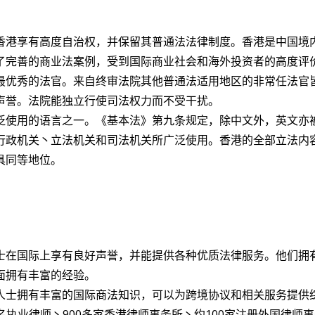
香港享有高度自治权，并保留其普通法法律制度。香港是中国境
了完善的商业法案例，受到国际商业社会和海外投资者的高度评
最优秀的法官。来自终审法院其他普通法适用地区的非常任法官
声誉。法院能独立行使司法权力而不受干扰。
泛使用的语言之一。《基本法》第九条规定，除中文外，英文亦
行政机关丶立法机关和司法机关所广泛使用。香港的全部立法内
具同等地位。
士在国际上享有良好声誉，并能提供各种优质法律服务。他们拥
面拥有丰富的经验。
人士拥有丰富的国际商法知识，可以为跨境协议和相关服务提供
00名执业律师丶900多家香港律师事务所丶约100家注册外国律师事