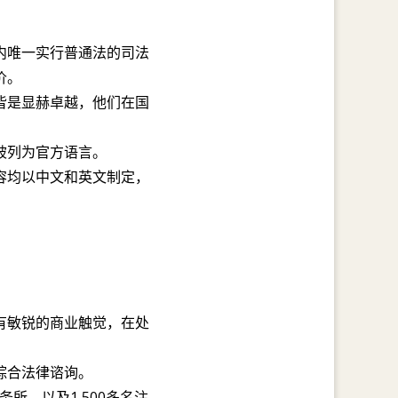
内唯一实行普通法的司法
价。
皆是显赫卓越，他们在国
被列为官方语言。
容均以中文和英文制定，
有敏锐的商业触觉，在处
综合法律谘询。
务所，以及1,500多名注