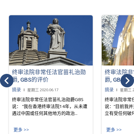
终审法院非常任法官苗礼治勋
终审法院非
爵, GBS的评价
爵, GBS的
摘录
摘录
星期三 2020.06.17
星期三 20
终审法院非常任法官苗礼治勋爵GBS
终审法院非常
说： “我在香港终审法院14年，从未遭
说：“目前我
遇过中国或任何其他地方的政治...
立有受任何破坏
更多 >>
更多 >>