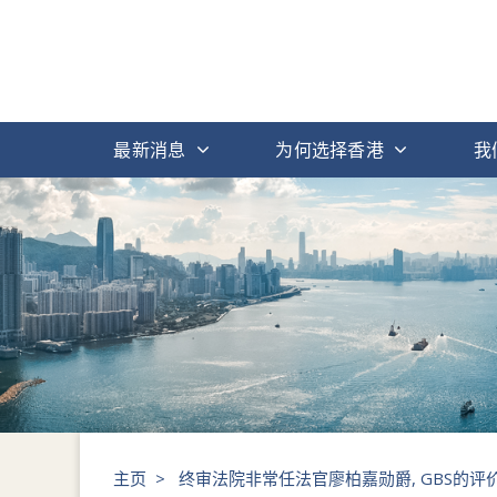
最新消息
为何选择香港
我
主页
>
终审法院非常任法官廖柏嘉勋爵, GBS的评