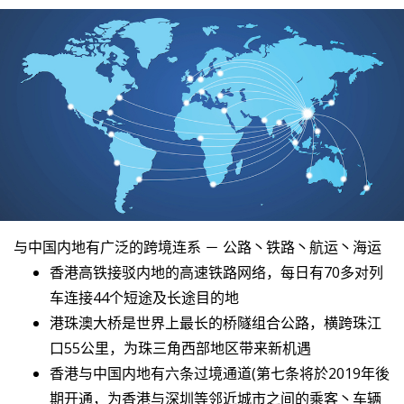
与中国内地有广泛的跨境连系 － 公路丶铁路丶航运丶海运
香港高铁接驳内地的高速铁路网络，每日有70多对列
车连接44个短途及长途目的地
港珠澳大桥是世界上最长的桥隧组合公路，横跨珠江
口55公里，为珠三角西部地区带来新机遇
香港与中国内地有六条过境通道(第七条将於2019年後
期开通，为香港与深圳等邻近城市之间的乘客丶车辆