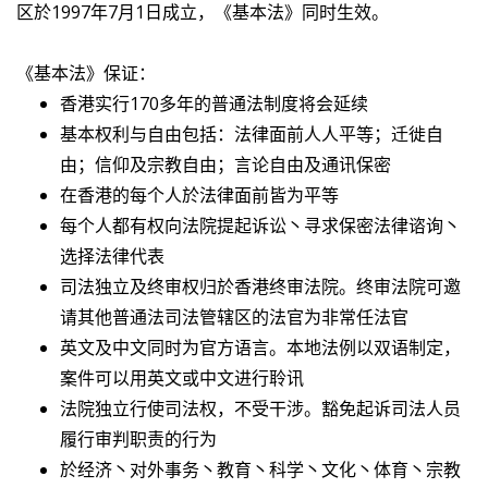
区於1997年7月1日成立，《基本法》同时生效。
《基本法》保证：
香港实行170多年的普通法制度将会延续
基本权利与自由包括：法律面前人人平等；迁徙自
由；信仰及宗教自由；言论自由及通讯保密
在香港的每个人於法律面前皆为平等
每个人都有权向法院提起诉讼丶寻求保密法律谘询丶
选择法律代表
司法独立及终审权归於香港终审法院。终审法院可邀
请其他普通法司法管辖区的法官为非常任法官
英文及中文同时为官方语言。本地法例以双语制定，
案件可以用英文或中文进行聆讯
法院独立行使司法权，不受干涉。豁免起诉司法人员
履行审判职责的行为
於经济丶对外事务丶教育丶科学丶文化丶体育丶宗教