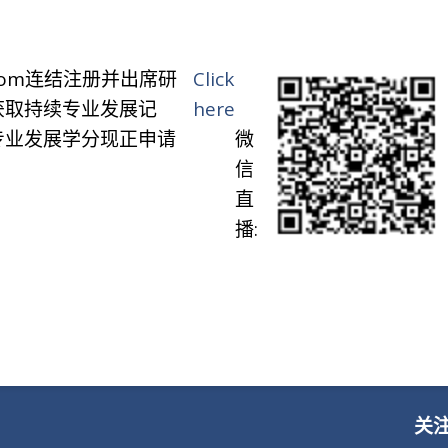
oom连结注册并出席研
Click
获取持续专业发展记
here
专业发展学分现正申请
微
信
直
播:
关