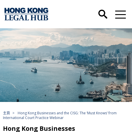
主頁
>
Hong Kong Businesses and the CISG: The ‘Must Knows’ from
International Court Practice Webinar
Hong Kong Businesses