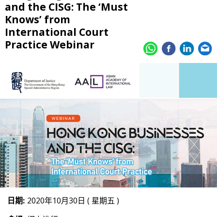
and the CISG: The ‘Must
Knows’ from
International Court
Practice Webinar
日期:
2020年10月30日 ( 星期五 )