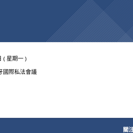
 ( 星期一 )
牙國際私法會議
關