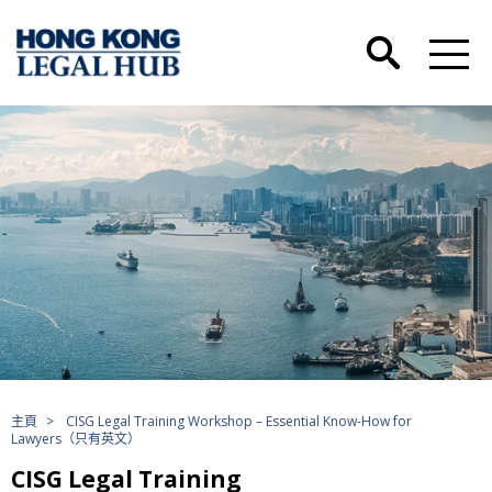
主頁
>
CISG Legal Training Workshop – Essential Know-How for
Lawyers（只有英文）
CISG Legal Training