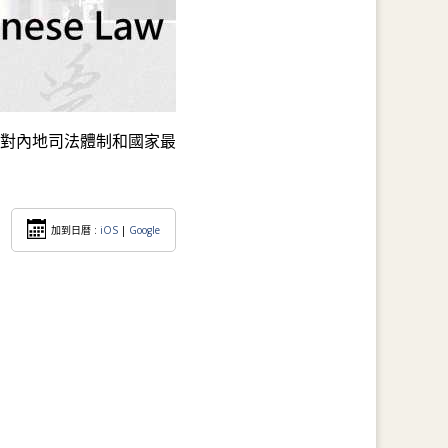
對內地司法體制和國家最
加到日暦 :
iOS
|
Google