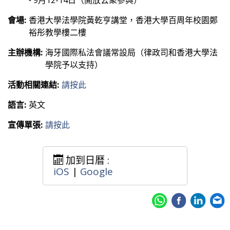
• 9月12-14日（開放公衆參與）
會場:
香港大學法學院黃乾亨講堂，香港大學百周年校園鄭
裕彤教學樓二樓
主辦機構:
海牙國際私法會議常設局（律政司和香港大學法
學院予以支持）
活動相關連結:
請按此
語言:
英文
宣傳單張:
請按此
加到日暦 :
iOS
|
Google