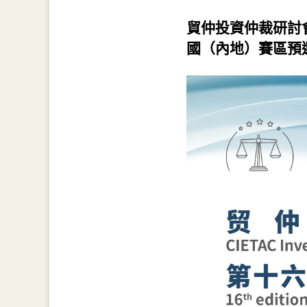
貿仲投資仲裁研討
國（內地）賽區預