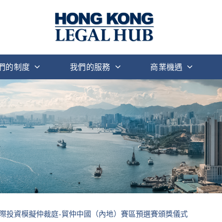
們的制度
我們的服務
商業機遇
際投資模擬仲裁庭-貿仲中國（內地）賽區預選賽頒獎儀式