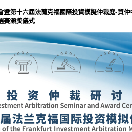
會暨第十六屆法蘭克福國際投資模擬仲裁庭-貿仲
選賽頒獎儀式