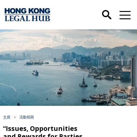
主頁
>
活動相冊
“Issues, Opportunities
and Rewards for Parties