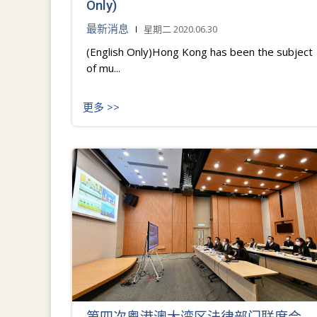
Only)
最新消息
星期二 2020.06.30
(English Only)Hong Kong has been the subject
of mu...
更多 >>