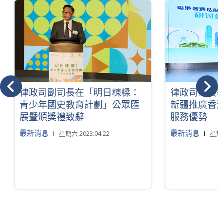
律政司副司長在「明日棟樑：
律政司司長
青少年國史教育計劃」公眾匯
新疆推廣香
展暨頒獎禮致辭
服務優勢
最新消息
最新消息
星期六 2023.04.22
星期