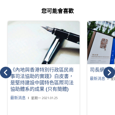
您可能會喜歡
《內地與香港特別行政區民商
司長網誌：
事司法協助的實踐》白皮書，
最新消息
星期
是堅持建設中國特色區際司法
協助體系的成果 (只有簡體)
最新消息
星期一 2021.01.25