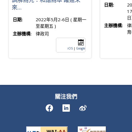
調解為先：和諧為本 躍進未
日期:
2
來...
1
日
日期:
2022年5月2-6日 ( 星期一
主辦機構:
律
至星期五 )
育
主辦機構:
律政司
iOS
|
Google
關注我們